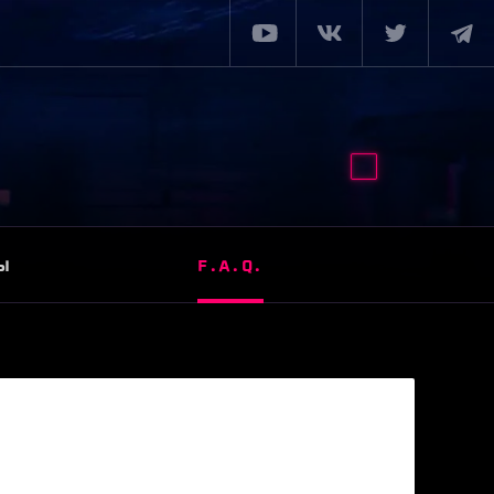
Ы
F.A.Q.