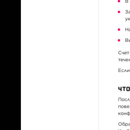
В
З
у
Н
В
Счет
тече
Если
ЧТО
Посл
пове
конф
Обра