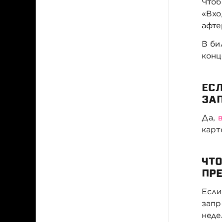
Чтоб
«Вхо
афте
В би
конц
ЕСЛ
ЗА
Да,
в
карт
ЧТО
ПР
Если
запр
неде