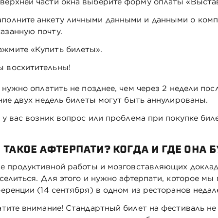
 верхней части окна выберите форму оплаты «Выстав
аполните анкету личными данными и данными о компа
казанную почту.
ажмите «Купить билеты».
ы восхитительны!
 нужно оплатить не позднее, чем через 2 недели пос
ние двух недель билеты могут быть аннулированы.
 у вас возник вопрос или проблема при покупке бил
 ТАКОЕ АФТЕРПАТИ? КОГДА И ГДЕ ОНА 
е продуктивной работы и мозговставляющих докладо
селиться. Для этого и нужно афтерпати, которое мы
еренции (14 сентября) в одном из ресторанов недал
тите внимание! Стандартный билет на фестиваль не 