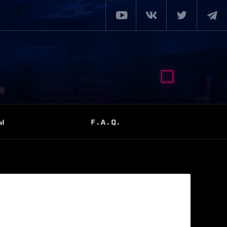
Ы
F.A.Q.