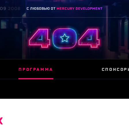
09
2008
C ЛЮБОВЬЮ ОТ
MERCURY DEVELOPMENT
ПРОГРАММА
СПОНСОР
X