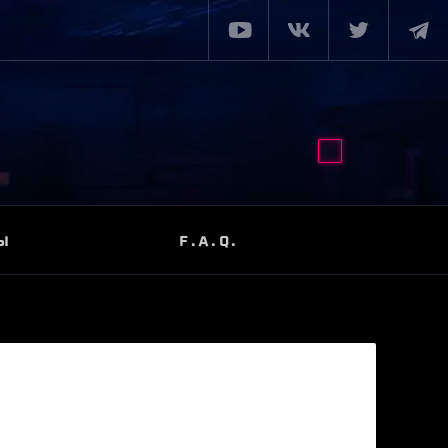
Ы
F.A.Q.